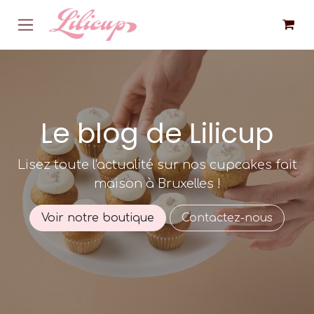
Se rendre au contenu
Le blog de Lilicup
Lisez toute l'actualité sur nos cupcakes fait
maison à Bruxelles !
Voir notre boutique
Contactez-nous