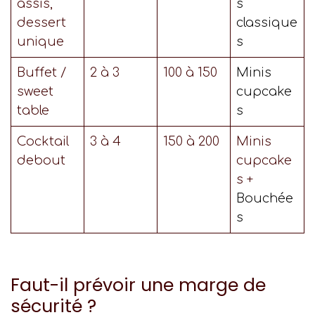
assis,
s
dessert
classique
unique
s
Buffet /
2 à 3
100 à 150
Minis
sweet
cupcake
table
s
Cocktail
3 à 4
150 à 200
Minis
debout
cupcake
s +
Bouchée
s
Faut-il prévoir une marge de
sécurité ?