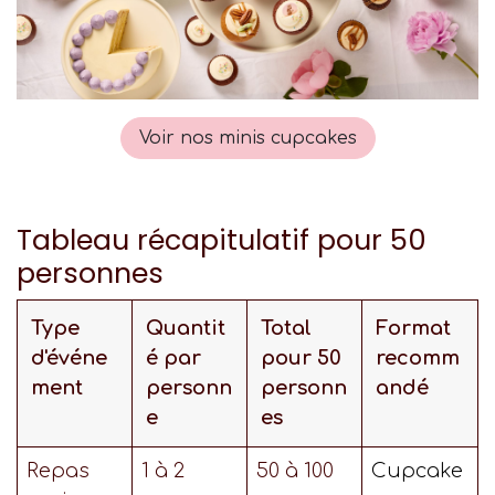
Voir nos minis cupcakes
Tableau récapitulatif pour 50
personnes
Type
Quantit
Total
Format
d'événe
é par
pour 50
recomm
ment
personn
personn
andé
e
es
Repas
1 à 2
50 à 100
Cupcake