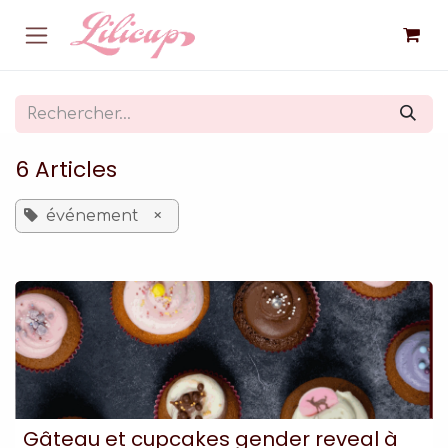
Se rendre au contenu
6 Articles
événement
×
Gâteau et cupcakes gender reveal à