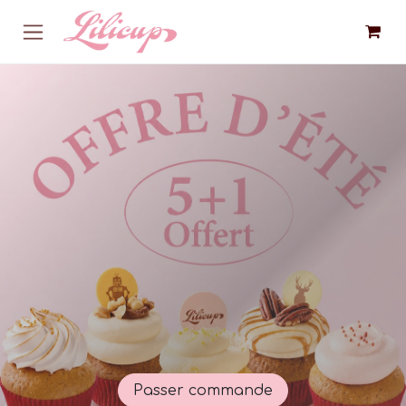
Se rendre au contenu
Passer commande