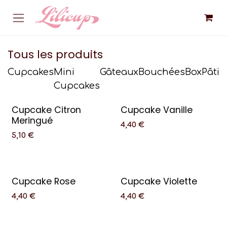
Se rendre au contenu
Tous les produits
Cupcakes
Mini
Gâteaux
Bouchées
Box
Pâtis
Cupcakes
Cupcake Citron
Cupcake Vanille
Meringué
4,40
€
5,10
€
Cupcake Rose
Cupcake Violette
4,40
€
4,40
€