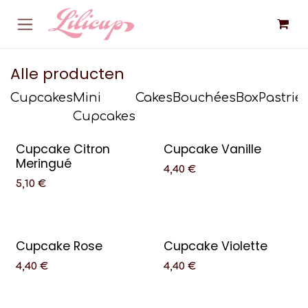
Overslaan naar inhoud
Alle producten
Cupcakes
Mini
Cakes
Bouchées
Box
Pastrie
Cupcakes
Cupcake Citron
Cupcake Vanille
Meringué
4,40
€
5,10
€
Cupcake Rose
Cupcake Violette
4,40
€
4,40
€