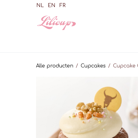
Overslaan naar inhoud
NL
EN
FR
Shop
Cupca
Alle producten
Cupcakes
Cupcake 