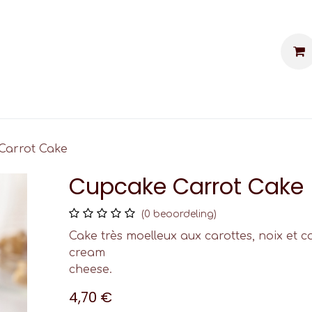
kes personnalisés
Événements
Contac
Carrot Cake
Cupcake Carrot Cake
(0 beoordeling)
Cake très moelleux aux carottes, noix et c
cream
cheese.
4,70
€