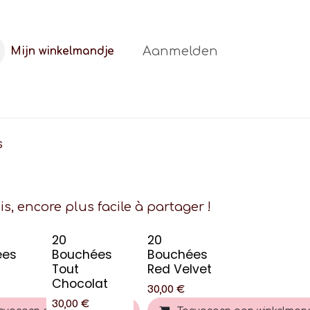
Aanmelden
Mijn winkelmandje
t
FAQ
Blog
s
s, encore plus facile à partager !
20
20
ées
Bouchées
Bouchées
Tout
Red Velvet
Chocolat
30,00
€
30,00
€