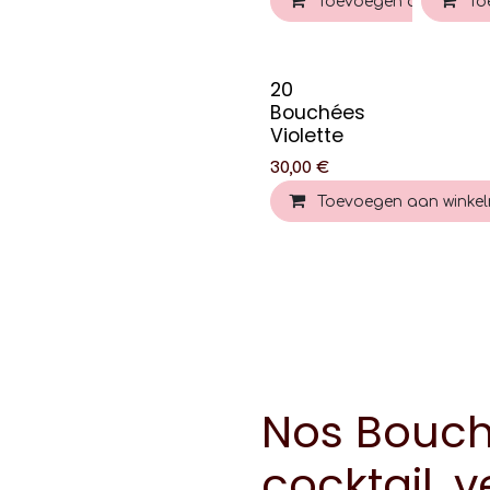
Toevoegen aan winke
To
20
Bouchées
Violette
30,00
€
Toevoegen aan winke
Nos Bouché
cocktail, v