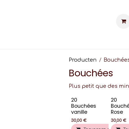
kes personnalisés
Événements
Contac
Producten
Bouchée
Bouchées
Plus petit que des mini
20
20
Bouchées
Bouch
vanille
Rose
30,00
€
30,00
€