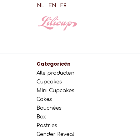
Overslaan naar inhoud
NL
EN
FR
Shop
Cupca
Categorieën
Alle producten
Cupcakes
Mini Cupcakes
Cakes
Bouchées
Box
Pastries
Gender Reveal