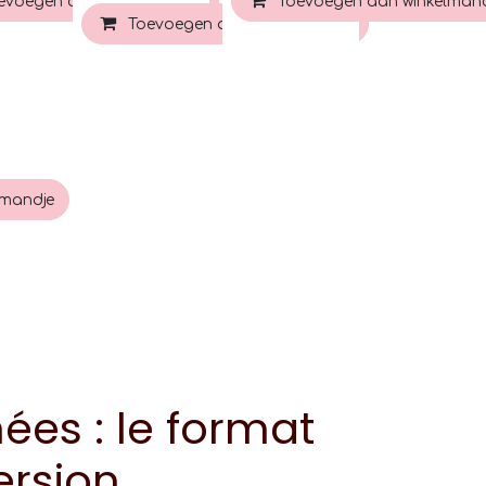
lmandje
evoegen aan winkelmandje
Toevoegen aan winkelman
Toevoegen aan winkelmandje
lmandje
es : le format
ersion