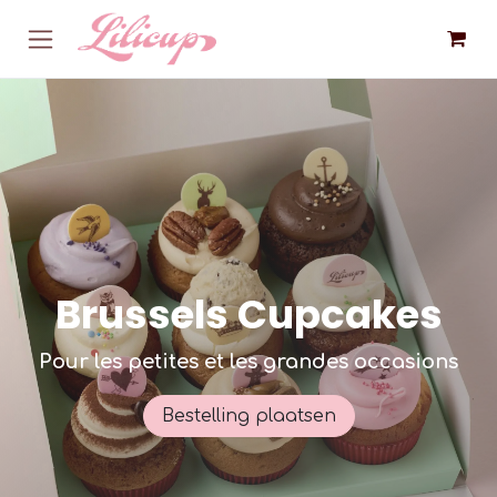
Overslaan naar inhoud
Brussels Cupcakes
Pour les petites et les grandes occasions
Bestelling plaatsen