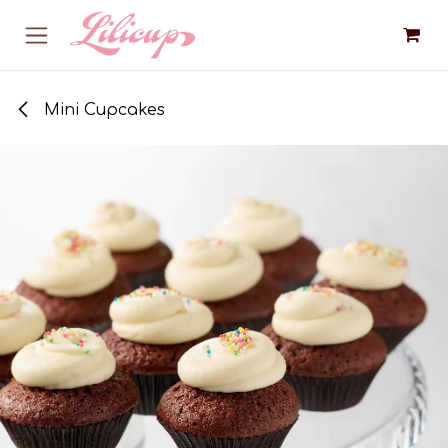
Se rendre au contenu
Mini Cupcakes