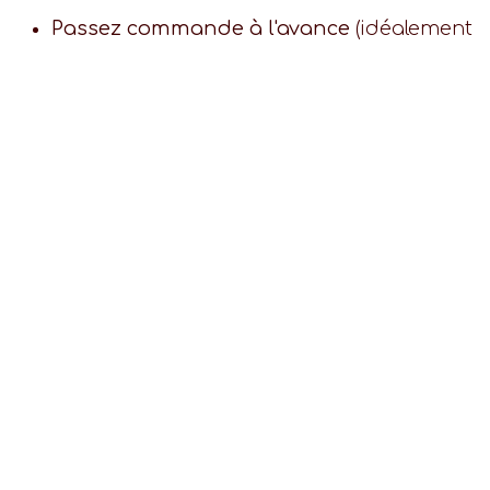
Passez commande à l'avance
(idéalement
une à deux semaines avant) pour
garantir la personnalisation et la date.
Précisez le thème et le ton souhaités
dès
la commande.
Prévoyez le transport
: nos présentoirs et
boîtes gardent vos cupcakes
impeccables jusqu'à la fête.
Découvrez notre boutique et commandez
vos cupcakes
et faites de cet EVG/EVJF un
moment aussi beau que délicieux.
D'autres occasions à fêter en
cupcakes