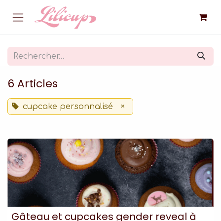
Se rendre au contenu
6 Articles
cupcake personnalisé
×
Gâteau et cupcakes gender reveal à