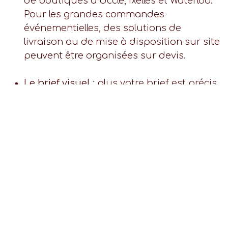
de boutiques à Uccle, Ixelles et Waterloo.
Pour les grandes commandes
événementielles, des solutions de
livraison ou de mise à disposition sur site
peuvent être organisées sur devis.
Le brief visuel
: plus votre brief est précis
(charte graphique, fichiers vectoriels,
références couleurs), plus le résultat sera
fidèle. Notre équipe vous accompagne
dans la traduction de votre identité
visuelle en décoration sucrée.
Pourquoi Lilicup pour votre
prochain événement