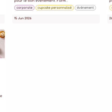
pour le bon événement. Form...
p
corporate
cupcake personnalisé
événement
15 Jun 2026
2
de