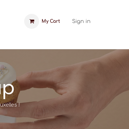
Sign in
My Cart
FAQ
Blog
up
xelles !