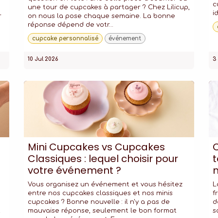
c
une tour de cupcakes à partager ? Chez Lilicup,
i
r
on nous la pose chaque semaine. La bonne
réponse dépend de votr...
cupcake personnalisé
événement
10 Jul 2026
3
Mini Cupcakes vs Cupcakes
C
Classiques : lequel choisir pour
t
votre événement ?
Vous organisez un événement et vous hésitez
L
entre nos cupcakes classiques et nos minis
f
e
cupcakes ? Bonne nouvelle : il n'y a pas de
d
t
mauvaise réponse, seulement le bon format
s