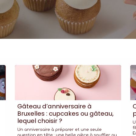
Gâteau d’anniversaire à
Bruxelles : cupcakes ou gâteau,
p
lequel choisir ?
U
f
Un anniversaire à préparer et une seule
E
question en tête : une belle pièce à souffler ou