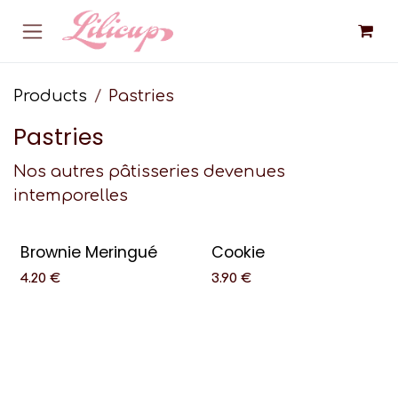
Skip to Content
Products
Pastries
Pastries
Nos autres pâtisseries devenues
intemporelles
Brownie Meringué
Cookie
4.20
€
3.90
€