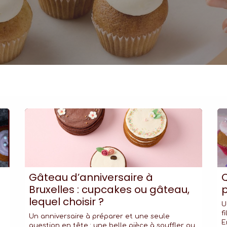
Gâteau d’anniversaire à
Bruxelles : cupcakes ou gâteau,
p
lequel choisir ?
U
f
Un anniversaire à préparer et une seule
E
question en tête : une belle pièce à souffler ou