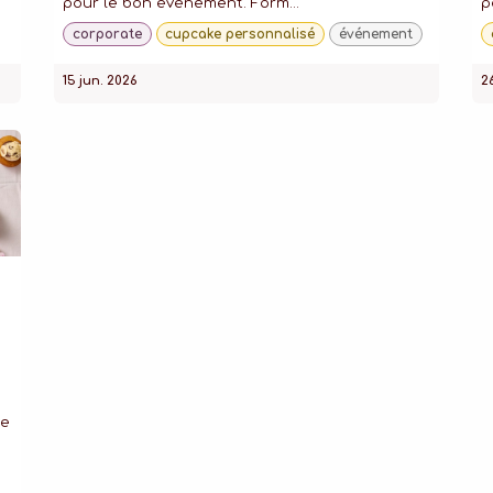
pour le bon événement. Form...
p
corporate
cupcake personnalisé
événement
15 jun. 2026
2
de