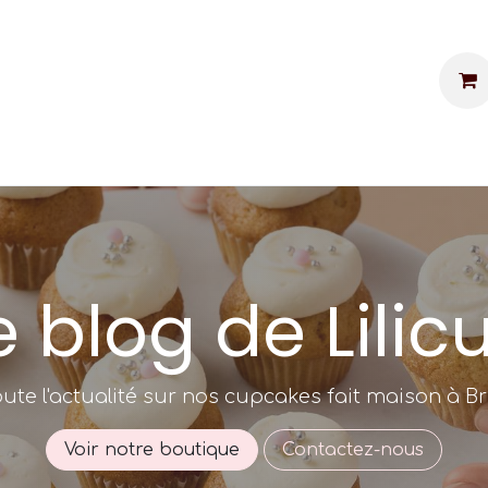
kes personnalisés
Événements
Contac
e blog de Lilic
oute l'actualité sur nos cupcakes fait maison à Bru
Voir notre boutique
Contactez-nous