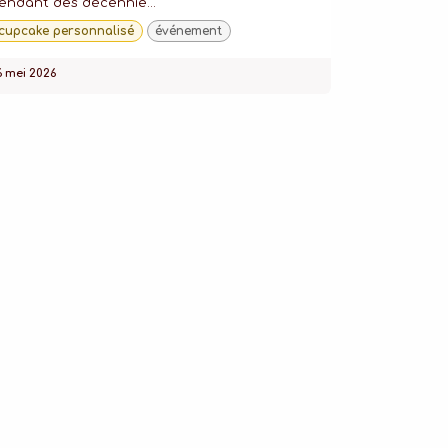
endant des décennie...
cupcake personnalisé
événement
6 mei 2026