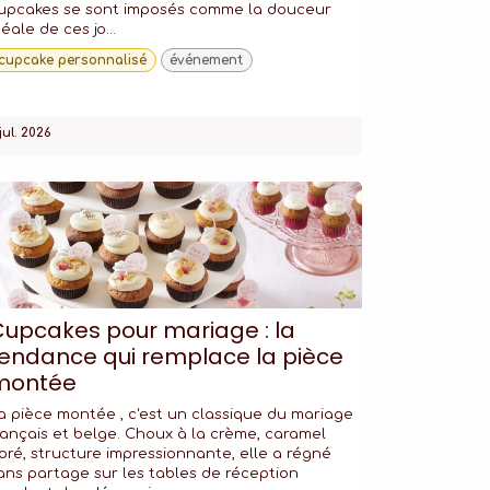
upcakes se sont imposés comme la douceur
déale de ces jo...
cupcake personnalisé
événement
jul. 2026
upcakes pour mariage : la
endance qui remplace la pièce
montée
a pièce montée , c'est un classique du mariage
rançais et belge. Choux à la crème, caramel
oré, structure impressionnante, elle a régné
ans partage sur les tables de réception