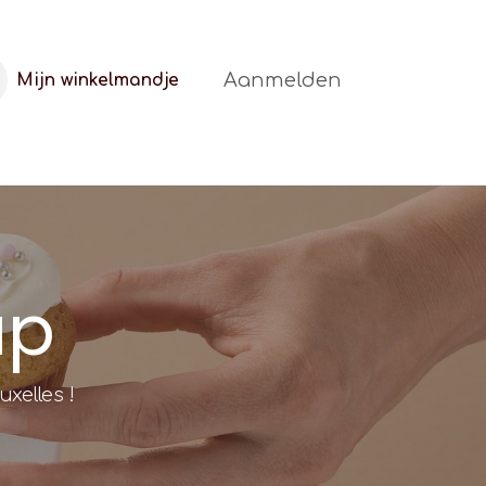
Aanmelden
Mijn winkelmandje
t
FAQ
Blog
up
xelles !