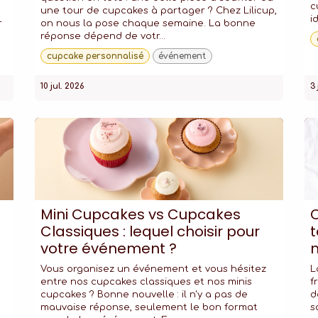
c
une tour de cupcakes à partager ? Chez Lilicup,
i
r
on nous la pose chaque semaine. La bonne
réponse dépend de votr...
cupcake personnalisé
événement
10 jul. 2026
3 
Mini Cupcakes vs Cupcakes
C
Classiques : lequel choisir pour
t
votre événement ?
Vous organisez un événement et vous hésitez
L
entre nos cupcakes classiques et nos minis
f
e
cupcakes ? Bonne nouvelle : il n'y a pas de
d
t
mauvaise réponse, seulement le bon format
s