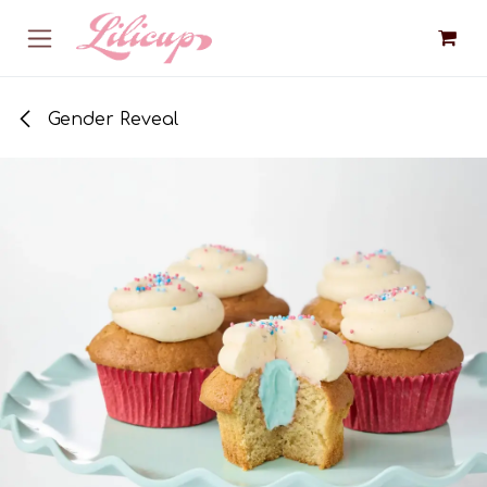
Overslaan naar inhoud
Gender Reveal