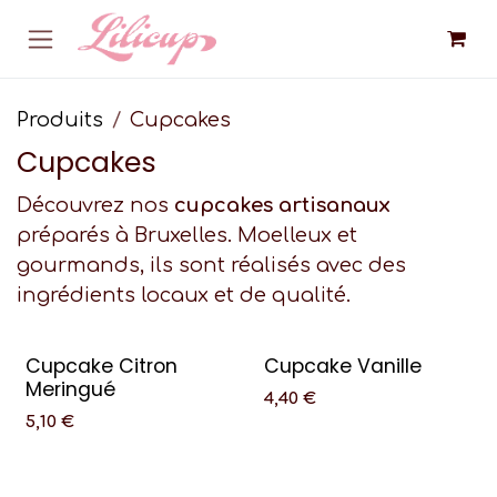
Se rendre au contenu
Produits
Cupcakes
Cupcakes
Découvrez nos
cupcakes artisanaux
préparés à Bruxelles. Moelleux et
gourmands, ils sont réalisés avec des
ingrédients locaux et de qualité.
Cupcake Citron
Cupcake Vanille
Meringué
4,40
€
5,10
€