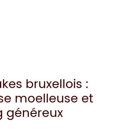
es bruxellois :
se moelleuse et
g généreux