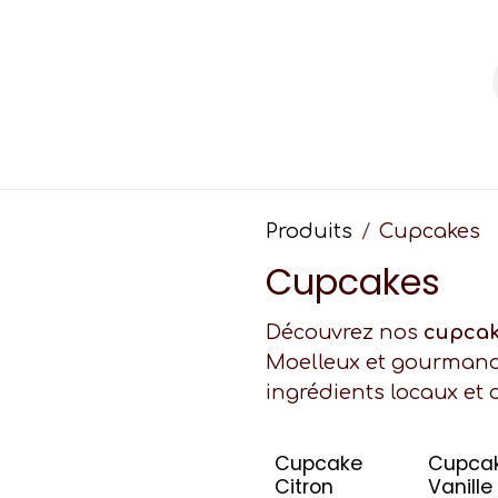
kes personnalisés
Événements
Contac
Produits
Cupcakes
Cupcakes
Découvrez nos
cupcak
Moelleux et gourmands,
ingrédients locaux et 
Cupcake
Cupca
Citron
Vanille