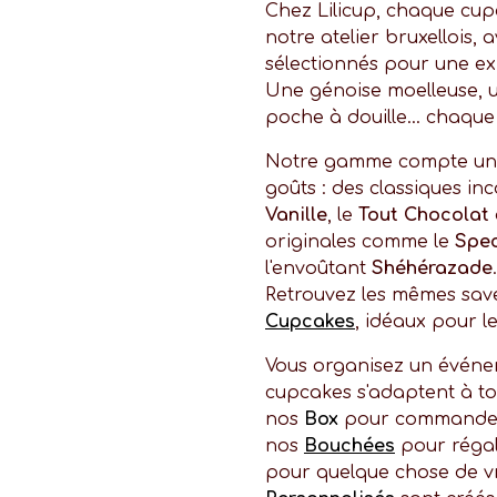
Chez Lilicup, chaque cup
notre atelier bruxellois,
sélectionnés pour une e
Une génoise moelleuse, 
poche à douille… chaque 
Notre gamme compte une 
goûts : des classiques i
Vanille
, le
Tout Chocolat
originales comme le
Spe
l'envoûtant
Shéhérazade
Retrouvez les mêmes sa
Cupcakes
, idéaux pour le
Vous organisez un événe
cupcakes s'adaptent à to
nos
Box
pour commander 
nos
Bouchées
pour régale
pour quelque chose de v