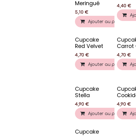
Meringué
4,40
€
5,10
€
Aj
Ajouter au panier
Cupcake
Cupca
Red Velvet
Carrot
4,70
€
4,70
€
Ajouter au panier
Aj
Cupcake
Cupca
Stella
Cookid
4,90
€
4,90
€
Ajouter au panier
Aj
Cupcake