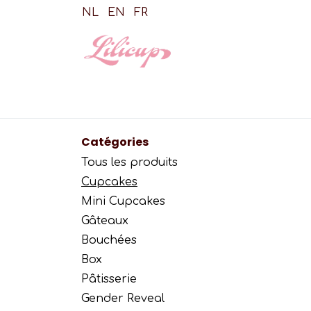
Se rendre au contenu
NL
EN
FR
Shop
Cupca
Catégories
Tous les produits
Cupcakes
Mini Cupcakes
Gâteaux
Bouchées
Box
Pâtisserie
Gender Reveal