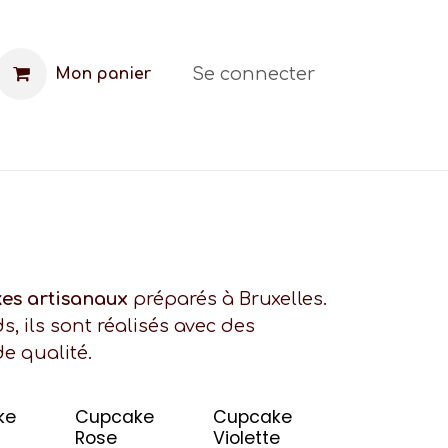
Se connecter
Mon panier
t
FAQ
Blog
es artisanaux
préparés à Bruxelles.
 ils sont réalisés avec des
de qualité.
ke
Cupcake
Cupcake
Rose
Violette