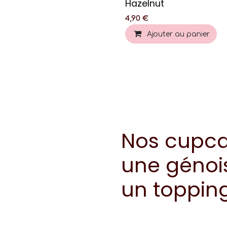
Hazelnut
4,90
€
Ajouter au panier
Nos cupcak
une génoi
un toppin