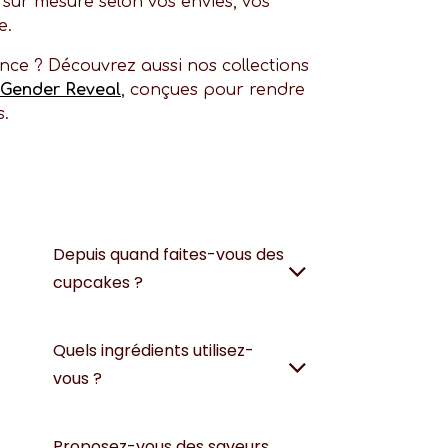
 sur mesure selon vos envies, vos
e.
nce ? Découvrez aussi nos collections
Gender Reveal
, conçues pour rendre
s.
Depuis quand faites-vous des
cupcakes ?
Quels ingrédients utilisez-
vous ?
Proposez-vous des saveurs