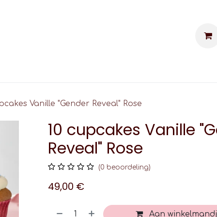
kes personnalisés
Événements
Contac
pcakes Vanille "Gender Reveal" Rose
10 cupcakes Vanille "
Reveal" Rose
(0 beoordeling)
49,00
€
Aan winkelmandj