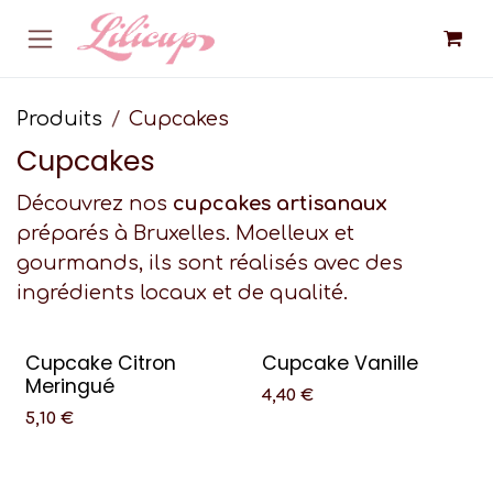
Se rendre au contenu
Produits
Cupcakes
Cupcakes
Découvrez nos
cupcakes artisanaux
préparés à Bruxelles. Moelleux et
gourmands, ils sont réalisés avec des
ingrédients locaux et de qualité.
Cupcake Citron
Cupcake Vanille
Meringué
4,40
€
5,10
€