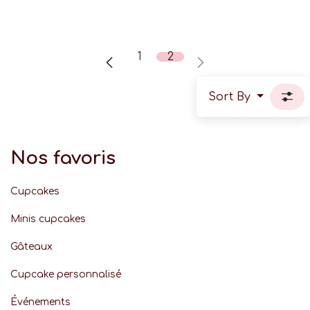
1
2
Sort By
Nos favoris
Cupcakes
Minis cupcakes
Gâteaux
Cupcake personnalisé
Événement
s