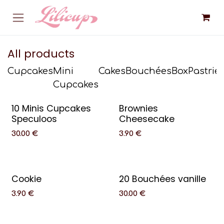
Skip to Content
All products
Cupcakes
Mini
Cakes
Bouchées
Box
Pastrie
Cupcakes
10 Minis Cupcakes
Brownies
Speculoos
Cheesecake
30.00
€
3.90
€
Cookie
20 Bouchées vanille
3.90
€
30.00
€