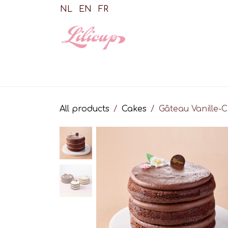
Skip to Content
NL
EN
FR
Shop
All products
Cakes
Gâteau Vanille-