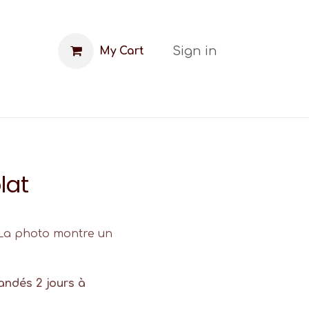
Sign in
My Cart
FAQ
Blog
lat
 (La photo montre un
andés 2 jours à