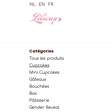
Se rendre au contenu
NL
EN
FR
Shop
Cupca
Catégories
Tous les produits
Cupcakes
Mini Cupcakes
Gâteaux
Bouchées
Box
Pâtisserie
Gender Reveal