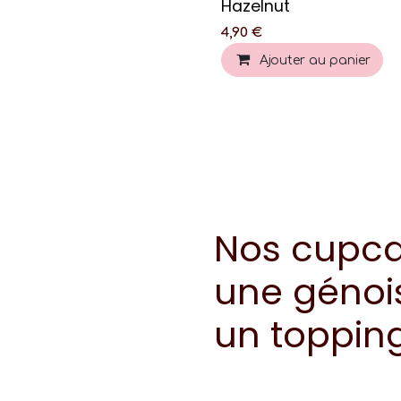
Hazelnut
4,90
€
Ajouter au panier
Nos cupcak
une génoi
un toppin