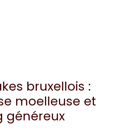
es bruxellois :
se moelleuse et
g généreux