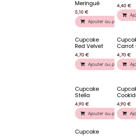
Meringué
4,40
€
5,10
€
Aj
Ajouter au panier
Cupcake
Cupca
Red Velvet
Carrot
4,70
€
4,70
€
Ajouter au panier
Aj
Cupcake
Cupca
Stella
Cookid
4,90
€
4,90
€
Ajouter au panier
Aj
Cupcake