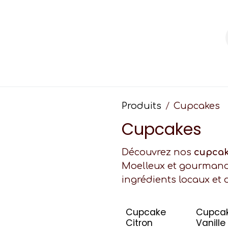
kes personnalisés
Événements
Contac
Produits
Cupcakes
Cupcakes
Découvrez nos
cupcak
Moelleux et gourmands,
ingrédients locaux et 
Cupcake
Cupca
Citron
Vanille