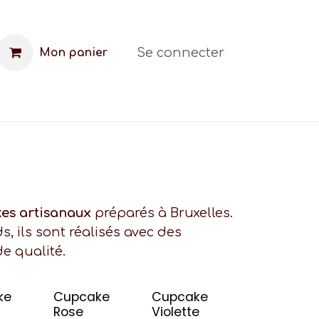
Se connecter
Mon panier
t
FAQ
Blog
es artisanaux
préparés à Bruxelles.
 ils sont réalisés avec des
de qualité.
ke
Cupcake
Cupcake
Rose
Violette