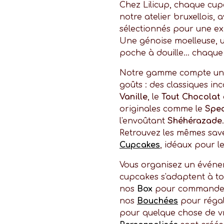
Chez Lilicup, chaque cup
notre atelier bruxellois,
sélectionnés pour une e
Une génoise moelleuse, 
poche à douille… chaque 
Notre gamme compte une 
goûts : des classiques i
Vanille
, le
Tout Chocolat
originales comme le
Spe
l'envoûtant
Shéhérazade
Retrouvez les mêmes sa
Cupcakes
, idéaux pour le
Vous organisez un événe
cupcakes s'adaptent à to
nos
Box
pour commander 
nos
Bouchées
pour régale
pour quelque chose de v