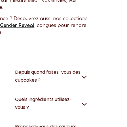
 sur mesure selon vos envies, vos
e.
nce ? Découvrez aussi nos collections
Gender Reveal
, conçues pour rendre
s.
Depuis quand faites-vous des
cupcakes ?
Quels ingrédients utilisez-
vous ?
Proposez-vous des saveurs