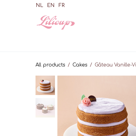
Skip to Content
NL
EN
FR
Shop
All products
Cakes
Gâteau Vanille-Vi