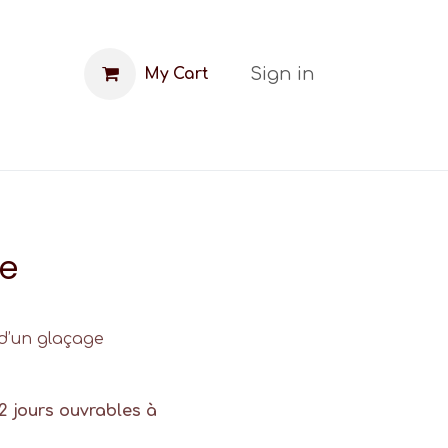
Sign in
My Cart
FAQ
Blog
te
 d’un glaçage
2 jours ouvrables à