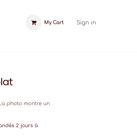
Sign in
My Cart
FAQ
Blog
lat
 (La photo montre un
andés 2 jours à