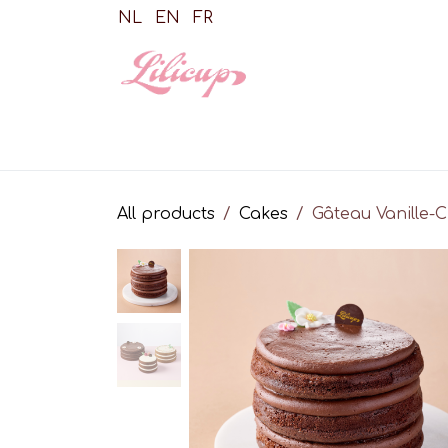
Skip to Content
NL
EN
FR
Shop
All products
Cakes
Gâteau Vanille-