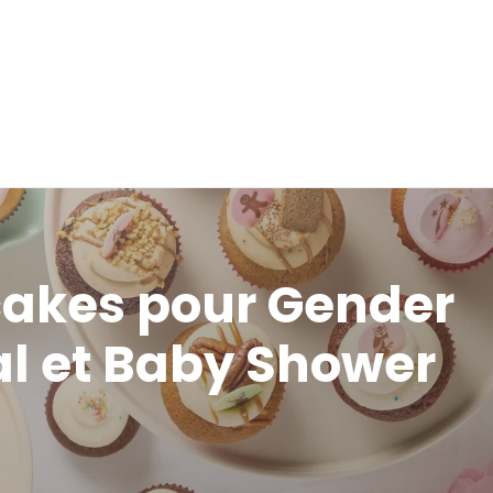
Custom Cupcake
Events
Contact
akes pour Gender
al et Baby Shower