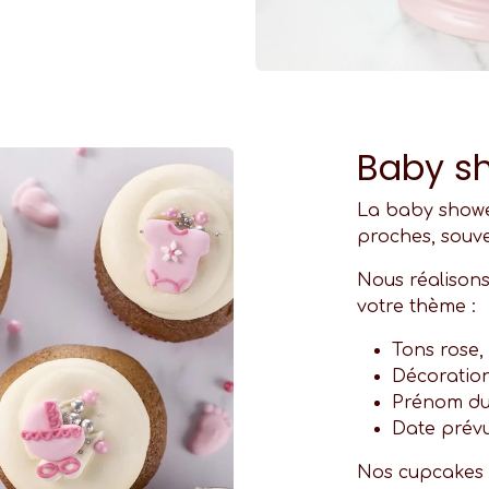
Baby s
La baby showe
proches, souve
Nous réalison
votre thème :
Tons rose,
Décoration
Prénom du
Date prévu
Nos cupcakes 