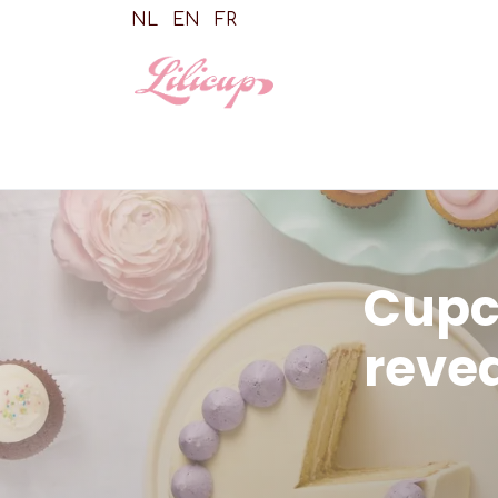
Skip to Content
NL
EN
FR
Shop
Cupc
reve