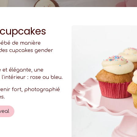
 cupcakes
bébé de manière
 des cupcakes gender
 et élégante, une
l’intérieur : rose ou bleu.
enir fort, photographié
s.
veal