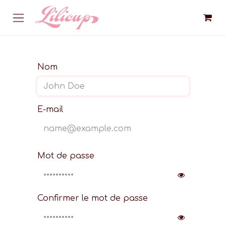
Se rendre au contenu
Nom
E-mail
Mot de passe
Confirmer le mot de passe