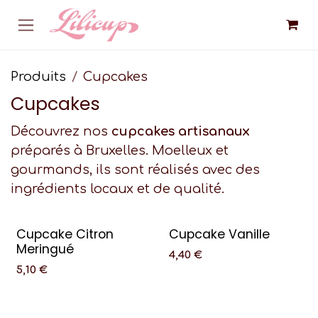
Se rendre au contenu
Produits
Cupcakes
Cupcakes
Découvrez nos
cupcakes artisanaux
préparés à Bruxelles. Moelleux et
gourmands, ils sont réalisés avec des
ingrédients locaux et de qualité.
Cupcake Citron
Cupcake Vanille
Meringué
4,40
€
5,10
€