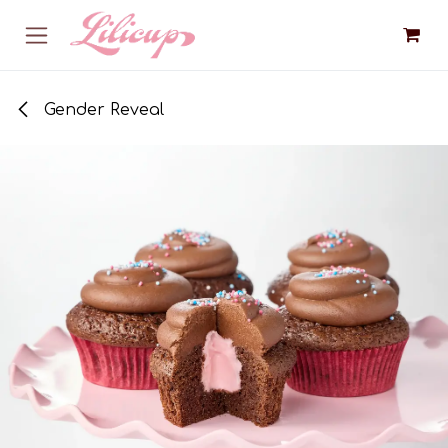
Se rendre au contenu
Gender Reveal